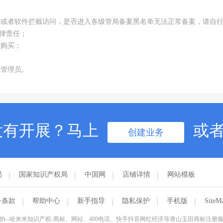
构或者软件拦截访问，是否进入各级管局备案黑名单无法正常备案，请自
律责任；
成购买；
系管理员。
没有开展？马上
或
创建业务
局
国家知识产权局
中国网
店铺详情
网站模板
务条款
帮助中心
新手指导
隐私保护
手机版
SiteM
协--哈米米知识产权-商标、网站、400电话、快手抖音网红经济等唐山玉田商标注册