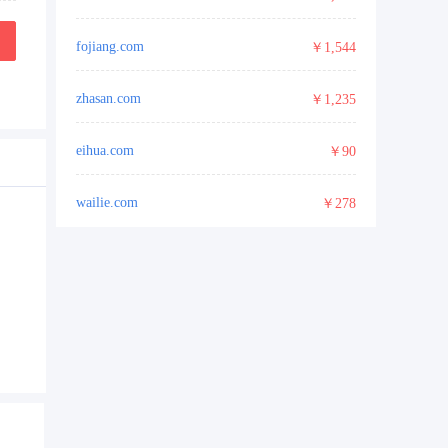
fojiang.com
￥1,544
zhasan.com
￥1,235
eihua.com
￥90
wailie.com
￥278