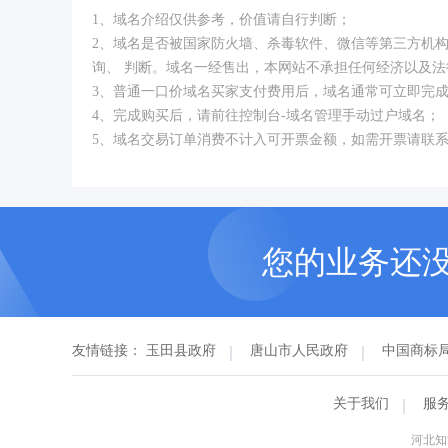
1、域名介绍仅供参考，价值请自行判断；
2、域名是否被国家防火墙、杀毒软件、微信等第三方机
询、 判断。域名一经售出，本网站不承担任何经济以及法
3、普通一口价域名买家支付费用后，域名通常可立即完
4、完成购买后，请前往控制台-域名管理手动过户域名；
5、域名交易订单消费不计入可开票金额，如需开票请联
您的业务还
友情链接：
玉田县政府
唐山市人民政府
中国商标
关于我们
服
河北知